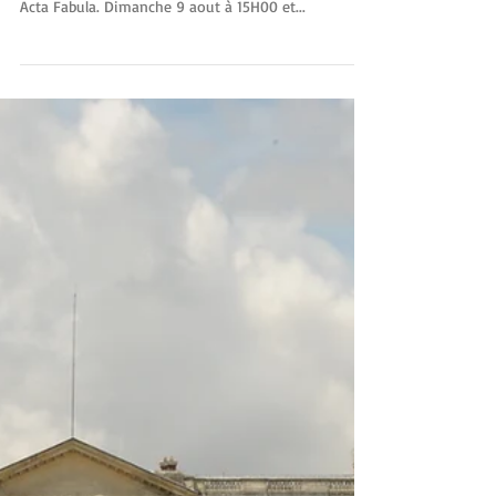
Visite théâtralisée "Amours
Souverains" à Compiègne
PROCHAIN RENDEZ VOUS "LES AMOURS SOUVERAINS"
Chateau de Compiègne Visite théâtrale signée Cie
Acta Fabula. Dimanche 9 aout à 15H00 et...